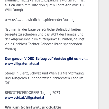
Dämmstoffe, ...) veredelt. Expandiert wurde vom Tal
aus v.a. auch mit Hilfe von guten Kontakten (wie zB
Willi Dungl).
usw. usf. ... ein wirklich inspirierender Vortrag.
"Ist man in der Lage persönliche Befindlichkeiten
beiseite zu schieben und das Wohl der Familie und
der Allgemeinheit im Mittelpunkt zu halten, gelingt
vieles", schloss Tochter Rebecca ihren spannenden
Vortrag.
Den ganzen VIDEO-Beitrag auf Youtube gibt es hier ...
www.villgraternatur.at
Stores in Lienz, Schwaz und Wien als Marktöffnung
und Ausgleich zur geografisch "schlechten Lage im
Tal".
BERGSTEIGERDÖRFER Tagung 2023
www.bstd.at/villgratental
𝗪𝗮𝗿𝘂𝗺 𝗦𝗰𝗵𝗮𝗳𝘄𝗼𝗹𝗹(𝗽𝗿𝗼𝗱𝘂𝗸𝘁)𝗲