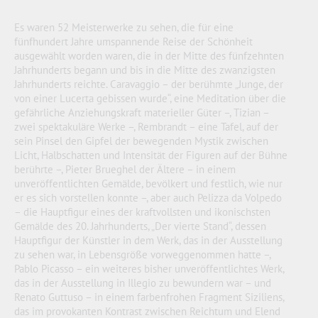
Es waren 52 Meisterwerke zu sehen, die für eine
fünfhundert Jahre umspannende Reise der Schönheit
ausgewählt worden waren, die in der Mitte des fünfzehnten
Jahrhunderts begann und bis in die Mitte des zwanzigsten
Jahrhunderts reichte. Caravaggio – der berühmte „Junge, der
von einer Lucerta gebissen wurde“, eine Meditation über die
gefährliche Anziehungskraft materieller Güter –, Tizian –
zwei spektakuläre Werke –, Rembrandt – eine Tafel, auf der
sein Pinsel den Gipfel der bewegenden Mystik zwischen
Licht, Halbschatten und Intensität der Figuren auf der Bühne
berührte –, Pieter Brueghel der Ältere – in einem
unveröffentlichten Gemälde, bevölkert und festlich, wie nur
er es sich vorstellen konnte –, aber auch Pelizza da Volpedo
– die Hauptfigur eines der kraftvollsten und ikonischsten
Gemälde des 20. Jahrhunderts, „Der vierte Stand“, dessen
Hauptfigur der Künstler in dem Werk, das in der Ausstellung
zu sehen war, in Lebensgröße vorweggenommen hatte –,
Pablo Picasso – ein weiteres bisher unveröffentlichtes Werk,
das in der Ausstellung in Illegio zu bewundern war – und
Renato Guttuso – in einem farbenfrohen Fragment Siziliens,
das im provokanten Kontrast zwischen Reichtum und Elend