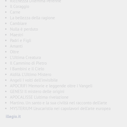
Ricchezza Dilemma Perenne
Il Coraggio
Carne
La bellezza della ragione
Cambiare
Nulla è perduto
Maestri
Padri e Figli
Amanti
Oltre
L’Ultima Creatura
Il Cammino di Pietro
I Bambini e il Cielo
Aldilà. L’Ultimo Mistero
Angeli I volti dell’invisibile
APOCRIFI Memorie e leggende oltre i Vangeli
GENESI Il mistero delle origini
APOCALISSE L’ultima rivelazione
Martino. Un santo e la sua civiltà nel racconto dell’arte
MYSTERIUM L’eucaristia nei capolavori dell’arte europea
illegio.it