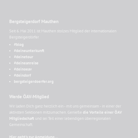
Bergsteigerdorf Mauthen
Seit 6. Mai 2011 ist Mauthen stolzes Mitglied der internationalen
Bergsteigerdörfer
#blog
#deineunterkunft
#deinetour
#deineanreise
#deinoeav
#deindorf
bergsteigerdoerfer.org
Werde ÖAV-Mitglied
Wir laden Dich ganz herzlich ein - mit uns gemeinsam - in einer der
aktivsten Sektionen mitzumachen. Genieße
die Vorteile einer ÖAV
Mitgliedschaft
und sei Teil einer lebendigen überregionalen
Gemeinschaft.
Hier geht's zur Anmeldung ...