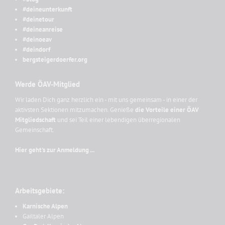
#deineunterkunft
#deinetour
#deineanreise
#deinoeav
#deindorf
bergsteigerdoerfer.org
Werde ÖAV-Mitglied
Wir laden Dich ganz herzlich ein - mit uns gemeinsam - in einer der
aktivsten Sektionen mitzumachen. Genieße
die Vorteile einer ÖAV
Mitgliedschaft
und sei Teil einer lebendigen überregionalen
Gemeinschaft.
Hier geht's zur Anmeldung ...
Arbeitsgebiete:
Karnische Alpen
Gailtaler Alpen