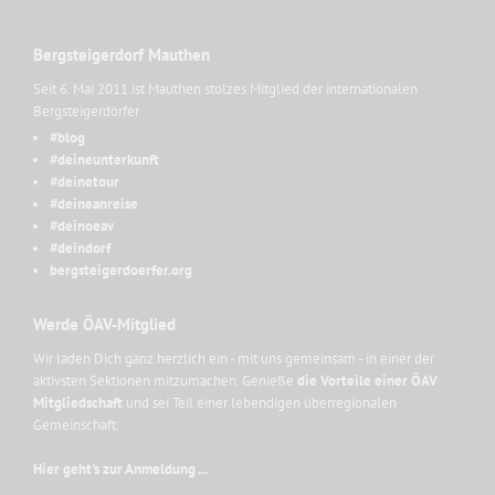
Bergsteigerdorf Mauthen
Seit 6. Mai 2011 ist Mauthen stolzes Mitglied der internationalen
Bergsteigerdörfer
#blog
#deineunterkunft
#deinetour
#deineanreise
#deinoeav
#deindorf
bergsteigerdoerfer.org
Werde ÖAV-Mitglied
Wir laden Dich ganz herzlich ein - mit uns gemeinsam - in einer der
aktivsten Sektionen mitzumachen. Genieße
die Vorteile einer ÖAV
Mitgliedschaft
und sei Teil einer lebendigen überregionalen
Gemeinschaft.
Hier geht's zur Anmeldung ...