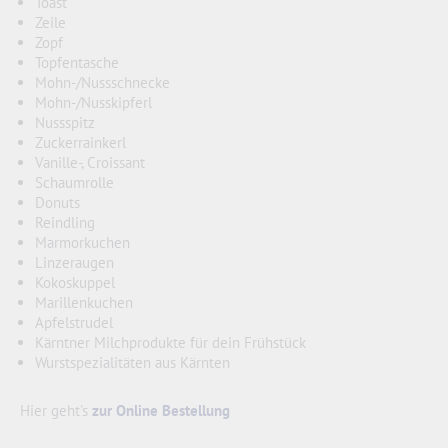
Toast
Zeile
Zopf
Topfentasche
Mohn-/Nussschnecke
Mohn-/Nusskipferl
Nussspitz
Zuckerrainkerl
Vanille-, Croissant
Schaumrolle
Donuts
Reindling
Marmorkuchen
Linzeraugen
Kokoskuppel
Marillenkuchen
Apfelstrudel
Kärntner Milchprodukte für dein Frühstück
Wurstspezialitäten aus Kärnten
Hier geht's
zur Online Bestellung