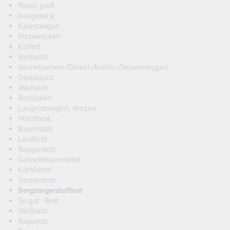
Panini groß
Jourgebäck
Käsestangen
Pizzawecken
Kipferl
Kornspitz
Sonneblumen-/Dinkel-/Kürbis-/Sesamweggerl
Dinkelspitz
Wachauer
Bosnjaken
Laugenstangerl, -brezen
Mischbrot
Bauernlaib
Landbrot
Roggenbrot
Sonnenblumenbrot
Kürbisbrot
Sonnenbrot
Bergsteigerdorfbrot
So gut - Brot
Weißbrot
Baguette