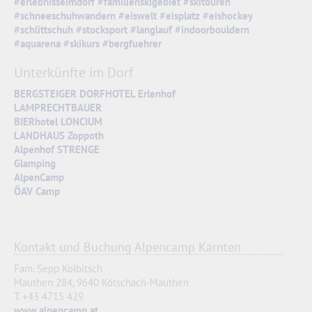
#erlebnisseimdorf
#familienskigebiet
#skitouren
#schneeschuhwandern
#eiswelt
#eisplatz
#eishockey
#schlittschuh
#stocksport
#langlauf
#indoorbouldern
#aquarena
#skikurs
#bergfuehrer
Unterkünfte im Dorf
BERGSTEIGER DORFHOTEL Erlenhof
LAMPRECHTBAUER
BIERhotel LONCIUM
LANDHAUS Zoppoth
Alpenhof STRENGE
Glamping
AlpenCamp
ÖAV Camp
Kontakt und Buchung
Alpencamp Kärnten
Fam. Sepp Kolbitsch
Mauthen 284,
9640 Kötschach-Mauthen
T. +43 4715 429
www.alpencamp.at