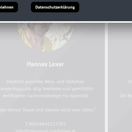
blehnen
Datenschutzerklärung
Hannes Lexer
Staatlich geprüfter Berg- und Skiführer,
St
anyoningguide, allg. beeideter und gerichtlich
zertifizierter Sachverständiger für Alpinistik
Die B
ebe deinen Traum und träume nicht vom Leben.“
T. 00436643527305
info@bergsport-suedalpen.at