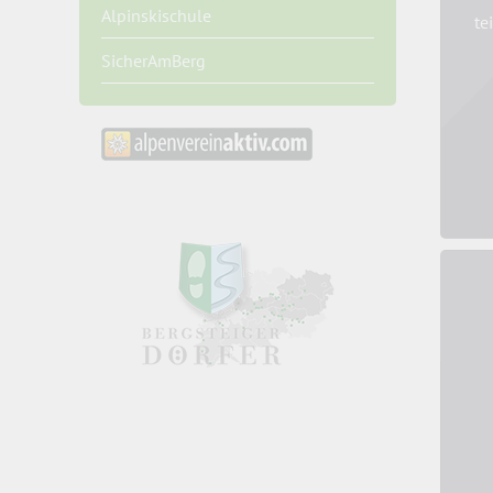
Alpinskischule
te
SicherAmBerg