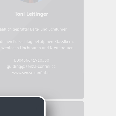
Toni Leitinger
aatlich geprüfter Berg- und Schiführer
deinen Pulsschlag bei alpinen Klassikern,
enzenlosen Hochtouren und Kletterrouten.
T. 00436641910530
guiding@senza-confini.cc
www.senza-confini.cc