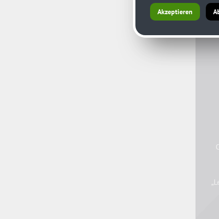
Akzeptieren
A
C
„L