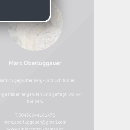
Marc Oberluggauer
aatlich geprüfter Berg- und Schiführer
erge haben angerufen und gefragt, wo wir
bleiben.
T. 00436644181472
marc.oberluggauer@gmail.com
www.alpincenter-koemau.at