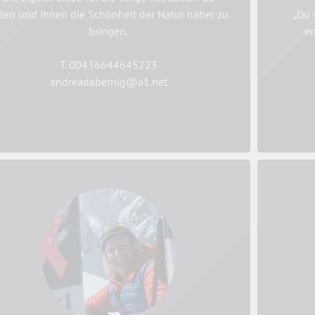
ilen und ihnen die Schönheit der Natur näher zu
„Du 
bringen.
en
T. 00436644645223
andreadabernig@a1.net