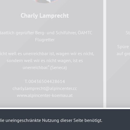
Charly Lamprecht
taatlich geprüfter Berg- und Schiführer, ÖAMTC
St
Flugretter
Spüre 
icht weil es unerreichbar ist, wagen wir es nicht,
auf gr
sondern weil wir es nicht wagen, ist es
unerreichbar.“ (Seneca)
T. 00436504428614
charly.lamprecht@alpincenter.cc
www.alpincenter-koemau.at
ie uneingeschränkte Nutzung dieser Seite benötigt.