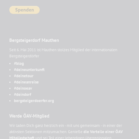
Bergsteigerdorf Mauthen
Seit 6. Mai 2011 ist Mauthen stolzes Mitglied der internationalen
Bergsteigerdörfer
#blog
#deineunterkunft
#deinetour
#deineanreise
#deinoeav
#deindorf
bergsteigerdoerfer.org
Werde ÖAV-Mitglied
Wir laden Dich ganz herzlich ein - mit uns gemeinsam - in einer der
aktivsten Sektionen mitzumachen. Genieße
die Vorteile einer ÖAV
Mitgliedschaft
und sei Teil einer lebendigen überregionalen