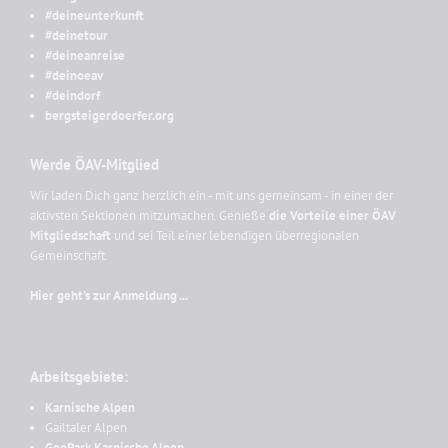
#deineunterkunft
#deinetour
#deineanreise
#deinoeav
#deindorf
bergsteigerdoerfer.org
Werde ÖAV-Mitglied
Wir laden Dich ganz herzlich ein - mit uns gemeinsam - in einer der
aktivsten Sektionen mitzumachen. Genieße
die Vorteile einer ÖAV
Mitgliedschaft
und sei Teil einer lebendigen überregionalen
Gemeinschaft.
Hier geht's zur Anmeldung ...
Arbeitsgebiete:
Karnische Alpen
Gailtaler Alpen
GeoPark Karnische Alpen