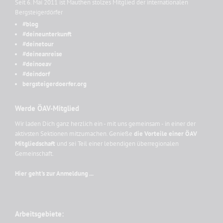
Seit 6. Mai 2011 ist Mauthen stolzes Mitglied der internationalen
Bergsteigerdörfer
#blog
#deineunterkunft
#deinetour
#deineanreise
#deinoeav
#deindorf
bergsteigerdoerfer.org
Werde ÖAV-Mitglied
Wir laden Dich ganz herzlich ein - mit uns gemeinsam - in einer der
aktivsten Sektionen mitzumachen. Genieße
die Vorteile einer ÖAV
Mitgliedschaft
und sei Teil einer lebendigen überregionalen
Gemeinschaft.
Hier geht's zur Anmeldung ...
Arbeitsgebiete: