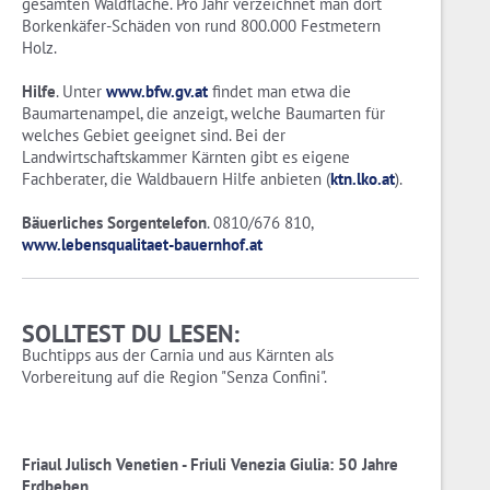
gesamten Waldfläche. Pro Jahr verzeichnet man dort
Borkenkäfer-Schäden von rund 800.000 Festmetern
Holz.
Hilfe
. Unter
www.bfw.gv.at
findet man etwa die
Baumartenampel, die anzeigt, welche Baumarten für
welches Gebiet geeignet sind. Bei der
Landwirtschaftskammer Kärnten gibt es eigene
Fachberater, die Waldbauern Hilfe anbieten (
ktn.lko.at
).
Bäuerliches Sorgentelefon
. 0810/676 810,
www.lebensqualitaet-bauernhof.at
SOLLTEST DU LESEN:
Buchtipps aus der Carnia und aus Kärnten als
Vorbereitung auf die Region "Senza Confini".
Friaul Julisch Venetien - Friuli Venezia Giulia: 50 Jahre
Erdbeben