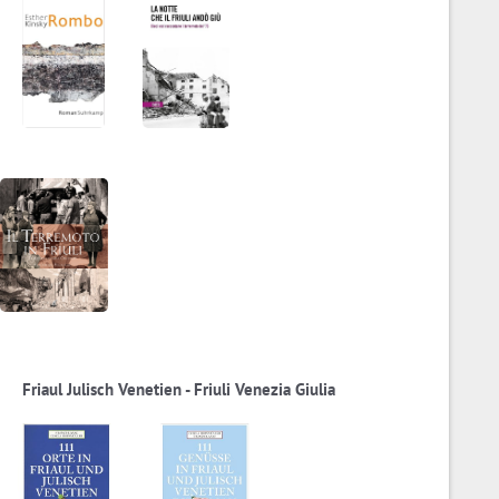
Friaul Julisch Venetien - Friuli Venezia Giulia