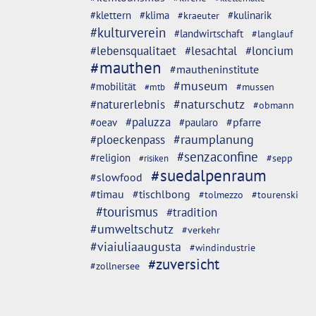
#klettern
#klima
#kulinarik
#kraeuter
#kulturverein
#landwirtschaft
#langlauf
#lebensqualitaet
#lesachtal
#loncium
#mauthen
#mautheninstitute
#museum
#mobilität
#mussen
#mtb
#naturschutz
#naturerlebnis
#obmann
#paluzza
#oeav
#pfarre
#paularo
#ploeckenpass
#raumplanung
#senzaconfine
#religion
#sepp
#risiken
#suedalpenraum
#slowfood
#timau
#tischlbong
#tolmezzo
#tourenski
#tourismus
#tradition
#umweltschutz
#verkehr
#viaiuliaaugusta
#windindustrie
#zuversicht
#zollnersee