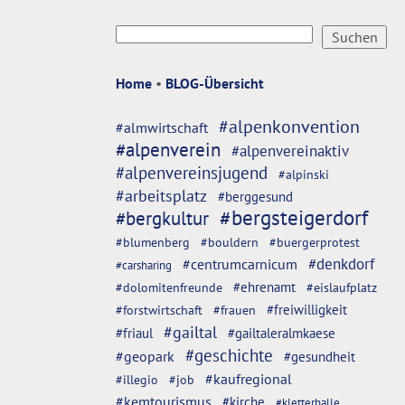
Home
•
BLOG-Übersicht
#alpenkonvention
#almwirtschaft
#alpenverein
#alpenvereinaktiv
#alpenvereinsjugend
#alpinski
#arbeitsplatz
#berggesund
#bergsteigerdorf
#bergkultur
#blumenberg
#bouldern
#buergerprotest
#denkdorf
#centrumcarnicum
#carsharing
#dolomitenfreunde
#ehrenamt
#eislaufplatz
#freiwilligkeit
#forstwirtschaft
#frauen
#gailtal
#friaul
#gailtaleralmkaese
#geschichte
#geopark
#gesundheit
#kaufregional
#illegio
#job
#kemtourismus
#kirche
#kletterhalle