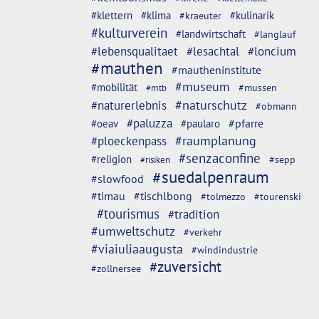
#klettern
#klima
#kulinarik
#kraeuter
#kulturverein
#landwirtschaft
#langlauf
#lebensqualitaet
#lesachtal
#loncium
#mauthen
#mautheninstitute
#museum
#mobilität
#mussen
#mtb
#naturschutz
#naturerlebnis
#obmann
#paluzza
#oeav
#pfarre
#paularo
#ploeckenpass
#raumplanung
#senzaconfine
#religion
#sepp
#risiken
#suedalpenraum
#slowfood
#timau
#tischlbong
#tolmezzo
#tourenski
#tourismus
#tradition
#umweltschutz
#verkehr
#viaiuliaaugusta
#windindustrie
#zuversicht
#zollnersee