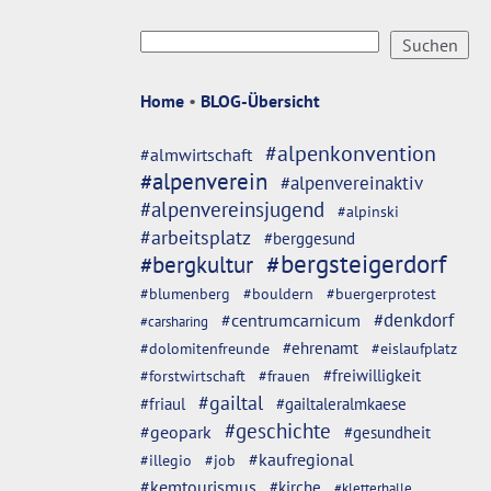
Home
•
BLOG-Übersicht
#alpenkonvention
#almwirtschaft
#alpenverein
#alpenvereinaktiv
#alpenvereinsjugend
#alpinski
#arbeitsplatz
#berggesund
#bergsteigerdorf
#bergkultur
#blumenberg
#bouldern
#buergerprotest
#denkdorf
#centrumcarnicum
#carsharing
#dolomitenfreunde
#ehrenamt
#eislaufplatz
#freiwilligkeit
#forstwirtschaft
#frauen
#gailtal
#friaul
#gailtaleralmkaese
#geschichte
#geopark
#gesundheit
#kaufregional
#illegio
#job
#kemtourismus
#kirche
#kletterhalle