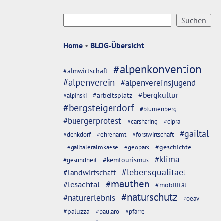
Home
•
BLOG-Übersicht
#alpenkonvention
#almwirtschaft
#alpenverein
#alpenvereinsjugend
#bergkultur
#arbeitsplatz
#alpinski
#bergsteigerdorf
#blumenberg
#buergerprotest
#carsharing
#cipra
#gailtal
#denkdorf
#ehrenamt
#forstwirtschaft
#geschichte
#gailtaleralmkaese
#geopark
#klima
#kemtourismus
#gesundheit
#lebensqualitaet
#landwirtschaft
#mauthen
#lesachtal
#mobilität
#naturschutz
#naturerlebnis
#oeav
#paluzza
#paularo
#pfarre