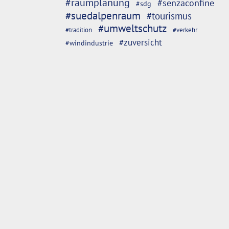
#raumplanung
#senzaconfine
#sdg
#suedalpenraum
#tourismus
#umweltschutz
#tradition
#verkehr
#zuversicht
#windindustrie