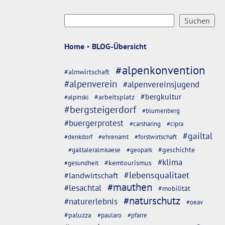
Home
•
BLOG-Übersicht
#alpenkonvention
#almwirtschaft
#alpenverein
#alpenvereinsjugend
#bergkultur
#arbeitsplatz
#alpinski
#bergsteigerdorf
#blumenberg
#buergerprotest
#carsharing
#cipra
#gailtal
#denkdorf
#ehrenamt
#forstwirtschaft
#geschichte
#gailtaleralmkaese
#geopark
#klima
#kemtourismus
#gesundheit
#lebensqualitaet
#landwirtschaft
#mauthen
#lesachtal
#mobilität
#naturschutz
#naturerlebnis
#oeav
#paluzza
#paularo
#pfarre