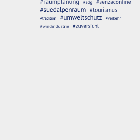
#raumplanung
#senzaconfine
#sdg
#suedalpenraum
#tourismus
#umweltschutz
#tradition
#verkehr
#zuversicht
#windindustrie