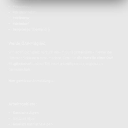
#deineunterkunft
#deinetour
#deineanreise
#deinoeav
#deindorf
bergsteigerdoerfer.org
Werde ÖAV-Mitglied
Wir laden Dich ganz herzlich ein - mit uns gemeinsam - in einer der
aktivsten Sektionen mitzumachen. Genieße
die Vorteile einer ÖAV
Mitgliedschaft
und sei Teil einer lebendigen überregionalen
Gemeinschaft.
Hier geht's zur Anmeldung ...
Arbeitsgebiete:
Karnische Alpen
Gailtaler Alpen
GeoPark Karnische Alpen