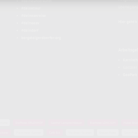
#deineunterkunft
überregion
#deinetour
#deineanreise
Hier geht's
#deinoeav
#deindorf
bergsteigerdoerfer.org
Arbeitsge
Karnisch
Gailtale
GeoPark 
 Hütte
Dorfhotel ERLENHOF
Gasthof Lamprechtbauer
Bierhotel LONCIUM
Huber Brüc
ckerei
Fleischerei Kastner
Café Eck
Waldbad Mauthen
Enzian Hütte
Sport Putz