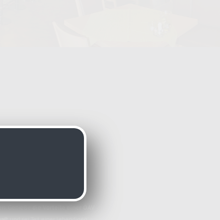
V-Mitglied
ich ganz herzlich ein - mit uns
 in einer der aktivsten Sektionen
en. Genieße
die Vorteile einer ÖAV
aft
und sei Teil einer lebendigen