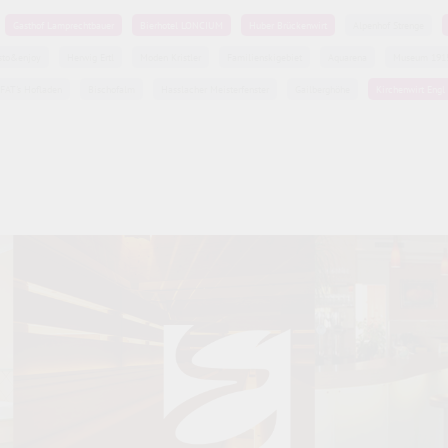
Gasthof Lamprechtbauer
Bierhotel LONCIUM
Huber Brückenwirt
Alpenhof Strenge
sto&enjoy
Herwig Ertl
Moden Kristler
Familienskigebiet
Aquarena
Museum 191
FAT's Hofladen
Bischofalm
Hasslacher Meisterfenster
Gailberghöhe
Kirchenwirt Engl