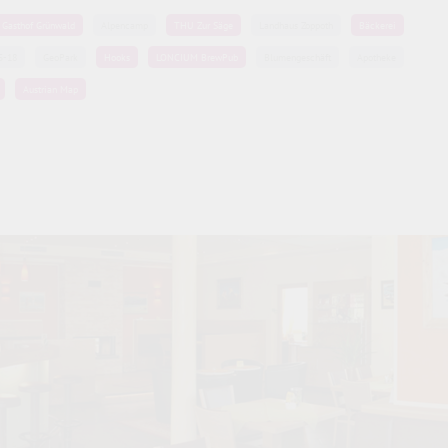
Gasthof Grünwald
Alpencamp
THU Zur Säge
Landhaus Zoppoth
Bäckerei
5-18
GeoPark
Hooks
LONCIUM BrewPub
Blumengeschäft
Apotheke
Austrian Map