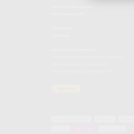
checkin@thelounge.net
www.thelounge.net
Datenschutz
Impressum
Ehrenamtliche Information
Alle Recherchen dieser Plattform stehen seit
Jahren kostenlos zur Verfügung. Ein
Anerkennungsbeitrag ist willkommen.
Bergsteigerdorf Mauthen (K)
ÖAV Zentrum
Zollnersee
Alpencamp
THU Zur Säge
Landhaus Zoppoth
Bä