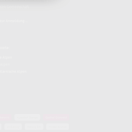
alen Gemeinschaft.
 zur Anmeldung ...
biete:
e Alpen
r Alpen
Karnische Alpen
kenwirt
Alpenhof Strenge
Gasthof Grünwald
sto&enjoy
Herwig Ertl
Moden Kristler