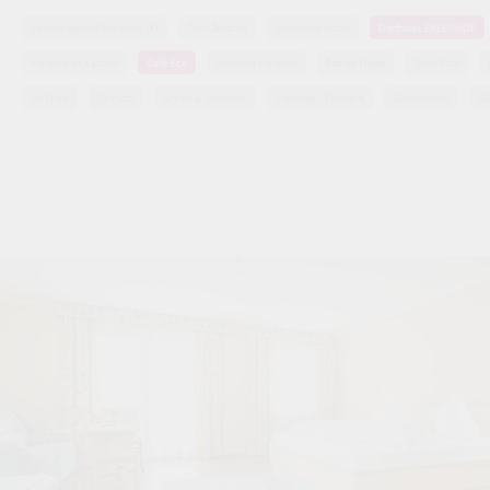
Bergsteigerdorf Mauthen (K)
ÖAV Zentrum
Zollnersee Hütte
Dorfhotel ERLENHOF
Fleischerei Kastner
Café Eck
Waldbad Mauthen
Enzian Hütte
Sport Putz
Dr. Mörtl
Dr. Putzl
Uhren & Schmuck
Massage-/Therapie
Gemüsefarm
GE