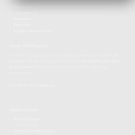
#deineunterkunft
#deinetour
#deineanreise
#deinoeav
#deindorf
bergsteigerdoerfer.org
Werde ÖAV-Mitglied
Wir laden Dich ganz herzlich ein - mit uns gemeinsam - in einer der
aktivsten Sektionen mitzumachen. Genieße
die Vorteile einer ÖAV
Mitgliedschaft
und sei Teil einer lebendigen überregionalen
Gemeinschaft.
Hier geht's zur Anmeldung ...
Arbeitsgebiete:
Karnische Alpen
Gailtaler Alpen
GeoPark Karnische Alpen