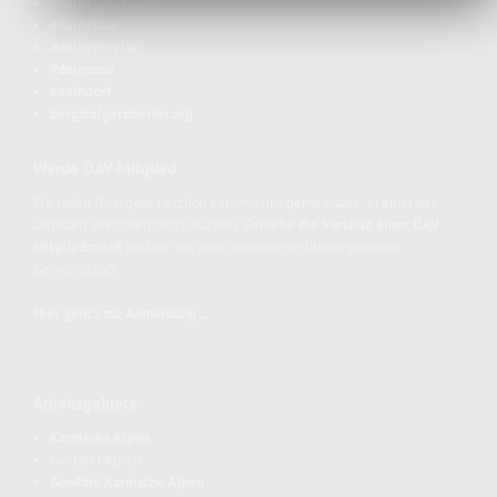
#deineunterkunft
#deinetour
#deineanreise
#deinoeav
#deindorf
bergsteigerdoerfer.org
Werde ÖAV-Mitglied
Wir laden Dich ganz herzlich ein - mit uns gemeinsam - in einer der
aktivsten Sektionen mitzumachen. Genieße
die Vorteile einer ÖAV
Mitgliedschaft
und sei Teil einer lebendigen überregionalen
Gemeinschaft.
Hier geht's zur Anmeldung ...
Arbeitsgebiete:
Karnische Alpen
Gailtaler Alpen
GeoPark Karnische Alpen