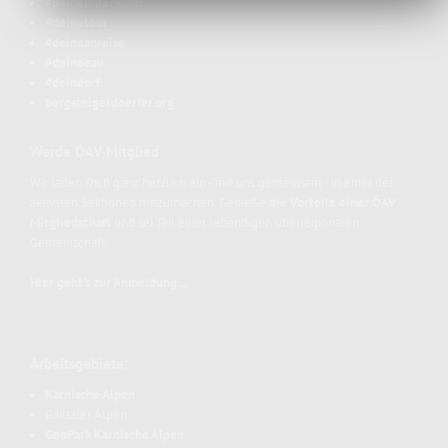
#deineunterkunft
#deinetour
#deineanreise
#deinoeav
#deindorf
bergsteigerdoerfer.org
Werde ÖAV-Mitglied
Wir laden Dich ganz herzlich ein - mit uns gemeinsam - in einer der
aktivsten Sektionen mitzumachen. Genieße
die Vorteile einer ÖAV
Mitgliedschaft
und sei Teil einer lebendigen überregionalen
Gemeinschaft.
Hier geht's zur Anmeldung ...
Arbeitsgebiete:
Karnische Alpen
Gailtaler Alpen
GeoPark Karnische Alpen